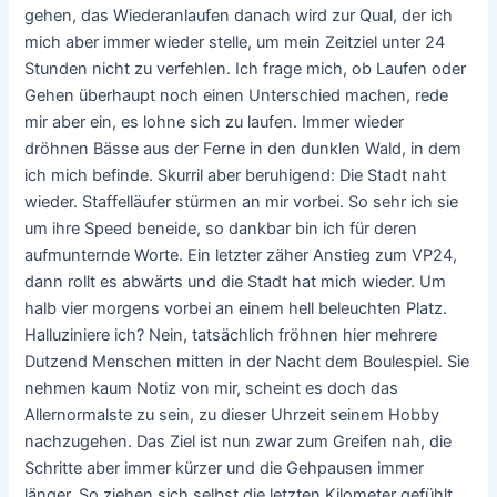
gehen, das Wiederanlaufen danach wird zur Qual, der ich
mich aber immer wieder stelle, um mein Zeitziel unter 24
Stunden nicht zu verfehlen. Ich frage mich, ob Laufen oder
Gehen überhaupt noch einen Unterschied machen, rede
mir aber ein, es lohne sich zu laufen. Immer wieder
dröhnen Bässe aus der Ferne in den dunklen Wald, in dem
ich mich befinde. Skurril aber beruhigend: Die Stadt naht
wieder. Staffelläufer stürmen an mir vorbei. So sehr ich sie
um ihre Speed beneide, so dankbar bin ich für deren
aufmunternde Worte. Ein letzter zäher Anstieg zum VP24,
dann rollt es abwärts und die Stadt hat mich wieder. Um
halb vier morgens vorbei an einem hell beleuchten Platz.
Halluziniere ich? Nein, tatsächlich fröhnen hier mehrere
Dutzend Menschen mitten in der Nacht dem Boulespiel. Sie
nehmen kaum Notiz von mir, scheint es doch das
Allernormalste zu sein, zu dieser Uhrzeit seinem Hobby
nachzugehen. Das Ziel ist nun zwar zum Greifen nah, die
Schritte aber immer kürzer und die Gehpausen immer
länger. So ziehen sich selbst die letzten Kilometer gefühlt