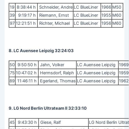
19
8:38:44 h
Schneider, Andre
LC BlueLiner
1966
M50
39
9:19:17 h
Riemann, Ernst
LC BlueLiner
1955
M60
97
12:21:51 h
Richter, Michael
LC BlueLiner
1956
M60
8. LC Auensee Leipzig 32:24:03
50
9:50:50 h
Jahn, Volker
LC Auensee Leipzig
1969
75
10:47:02 h
Hermsdorf, Ralph
LC Auensee Leipzig
1959
89
11:46:11 h
Egerland, Thomas
LC Auensee Leipzig
1962
9. LG Nord Berlin Ultrateam II 32:33:10
45
9:43:30 h
Giese, Ralf
LG Nord Berlin Ult