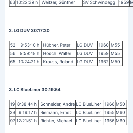
63
10:22:39 h
Weitzer, Günther
SV Schwindegg
1959
2. LG DUV 30:17:20
52
9:53:10 h
Hübner, Peter
LG DUV
1960
M55
56
9:59:48 h
Hösch, Walter
LG DUV
1959
M55
65
10:24:21 h
Krauss, Roland
LG DUV
1962
M50
3. LC BlueLiner 30:19:54
19
8:38:44 h
Schneider, Andre
LC BlueLiner
1966
M50
39
9:19:17 h
Riemann, Ernst
LC BlueLiner
1955
M60
97
12:21:51 h
Richter, Michael
LC BlueLiner
1956
M60