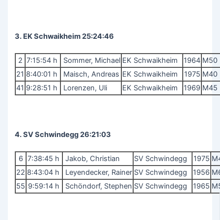
3. EK Schwaikheim 25:24:46
2
7:15:54 h
Sommer, Michael
EK Schwaikheim
1964
M50
21
8:40:01 h
Maisch, Andreas
EK Schwaikheim
1975
M40
41
9:28:51 h
Lorenzen, Uli
EK Schwaikheim
1969
M45
4. SV Schwindegg 26:21:03
6
7:38:45 h
Jakob, Christian
SV Schwindegg
1975
M
22
8:43:04 h
Leyendecker, Rainer
SV Schwindegg
1956
M
55
9:59:14 h
Schöndorf, Stephen
SV Schwindegg
1965
M