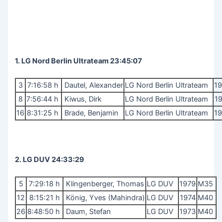
1. LG Nord Berlin Ultrateam 23:45:07
3
7:16:58 h
Dautel, Alexander
LG Nord Berlin Ultrateam
1
8
7:56:44 h
Kiwus, Dirk
LG Nord Berlin Ultrateam
1
16
8:31:25 h
Brade, Benjamin
LG Nord Berlin Ultrateam
1
2. LG DUV 24:33:29
5
7:29:18 h
Klingenberger, Thomas
LG DUV
1979
M35
12
8:15:21 h
König, Yves (Mahindra)
LG DUV
1974
M40
26
8:48:50 h
Daum, Stefan
LG DUV
1973
M40