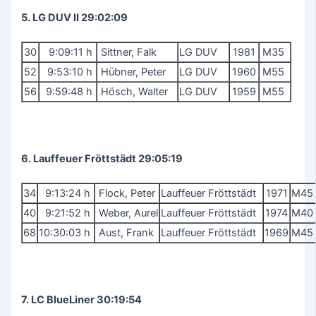
5. LG DUV II 29:02:09
30
9:09:11 h
Sittner, Falk
LG DUV
1981
M35
52
9:53:10 h
Hübner, Peter
LG DUV
1960
M55
56
9:59:48 h
Hösch, Walter
LG DUV
1959
M55
6. Lauffeuer Fröttstädt 29:05:19
34
9:13:24 h
Flock, Peter
Lauffeuer Fröttstädt
1971
M4
40
9:21:52 h
Weber, Aurel
Lauffeuer Fröttstädt
1974
M4
68
10:30:03 h
Aust, Frank
Lauffeuer Fröttstädt
1969
M4
7. LC BlueLiner 30:19:54