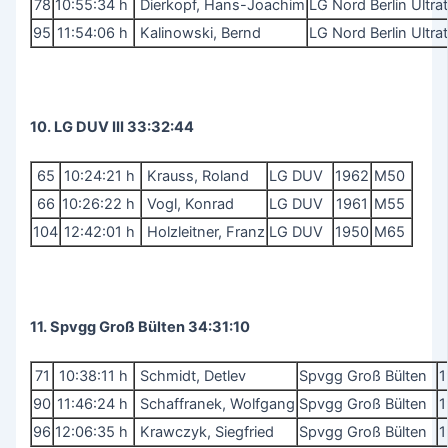
78
10:55:34 h
Dierkopf, Hans-Joachim
LG Nord Berlin Ult
95
11:54:06 h
Kalinowski, Bernd
LG Nord Berlin Ult
10. LG DUV III 33:32:44
65
10:24:21 h
Krauss, Roland
LG DUV
1962
M50
66
10:26:22 h
Vogl, Konrad
LG DUV
1961
M55
104
12:42:01 h
Holzleitner, Franz
LG DUV
1950
M65
11. Spvgg Groß Bülten 34:31:10
71
10:38:11 h
Schmidt, Detlev
Spvgg Groß Bülten
1
90
11:46:24 h
Schaffranek, Wolfgang
Spvgg Groß Bülten
1
96
12:06:35 h
Krawczyk, Siegfried
Spvgg Groß Bülten
1