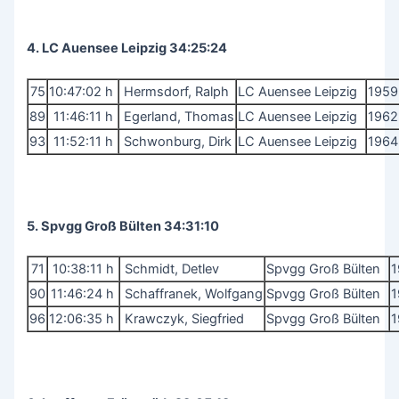
4. LC Auensee Leipzig 34:25:24
75
10:47:02 h
Hermsdorf, Ralph
LC Auensee Leipzig
1959
89
11:46:11 h
Egerland, Thomas
LC Auensee Leipzig
1962
93
11:52:11 h
Schwonburg, Dirk
LC Auensee Leipzig
1964
5. Spvgg Groß Bülten 34:31:10
71
10:38:11 h
Schmidt, Detlev
Spvgg Groß Bülten
1
90
11:46:24 h
Schaffranek, Wolfgang
Spvgg Groß Bülten
1
96
12:06:35 h
Krawczyk, Siegfried
Spvgg Groß Bülten
1