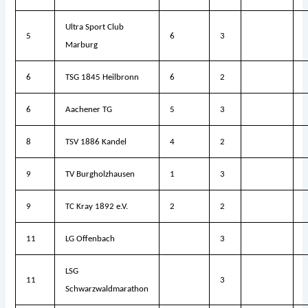
Ultra Sport Club
5
6
3
Marburg
6
TSG 1845 Heilbronn
6
2
6
Aachener TG
5
3
8
TSV 1886 Kandel
4
2
9
TV Burgholzhausen
1
3
9
TC Kray 1892 e.V.
2
2
11
LG Offenbach
3
LSG
11
3
Schwarzwaldmarathon