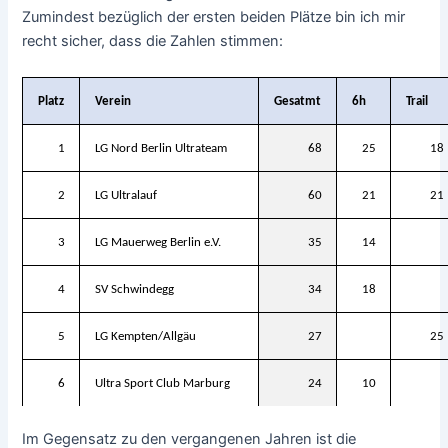
Zumindest bezüglich der ersten beiden Plätze bin ich mir
recht sicher, dass die Zahlen stimmen:
Platz
Verein
Gesatmt
6h
Trail
1
LG Nord Berlin Ultrateam
68
25
18
2
LG Ultralauf
60
21
21
3
LG Mauerweg Berlin e.V.
35
14
4
SV Schwindegg
34
18
5
LG Kempten/Allgäu
27
25
6
Ultra Sport Club Marburg
24
10
Im Gegensatz zu den vergangenen Jahren ist die