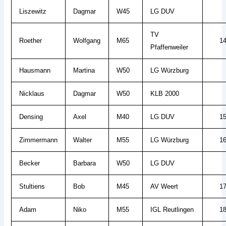
Liszewitz
Dagmar
W45
LG DUV
TV
Roether
Wolfgang
M65
1
Pfaffenweiler
Hausmann
Martina
W50
LG Würzburg
Nicklaus
Dagmar
W50
KLB 2000
Densing
Axel
M40
LG DUV
1
Zimmermann
Walter
M55
LG Würzburg
1
Becker
Barbara
W50
LG DUV
Stultiens
Bob
M45
AV Weert
1
Adam
Niko
M55
IGL Reutlingen
1