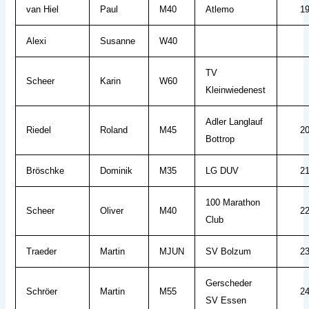
van Hiel
Paul
M40
Atlemo
1
Alexi
Susanne
W40
TV
Scheer
Karin
W60
Kleinwiedenest
Adler Langlauf
Riedel
Roland
M45
2
Bottrop
Bröschke
Dominik
M35
LG DUV
2
100 Marathon
Scheer
Oliver
M40
2
Club
Traeder
Martin
MJUN
SV Bolzum
2
Gerscheder
Schröer
Martin
M55
2
SV Essen