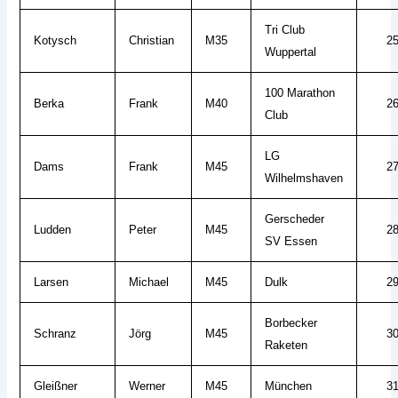
Tri Club
Kotysch
Christian
M35
2
Wuppertal
100 Marathon
Berka
Frank
M40
2
Club
LG
Dams
Frank
M45
2
Wilhelmshaven
Gerscheder
Ludden
Peter
M45
2
SV Essen
Larsen
Michael
M45
Dulk
2
Borbecker
Schranz
Jörg
M45
3
Raketen
Gleißner
Werner
M45
München
3