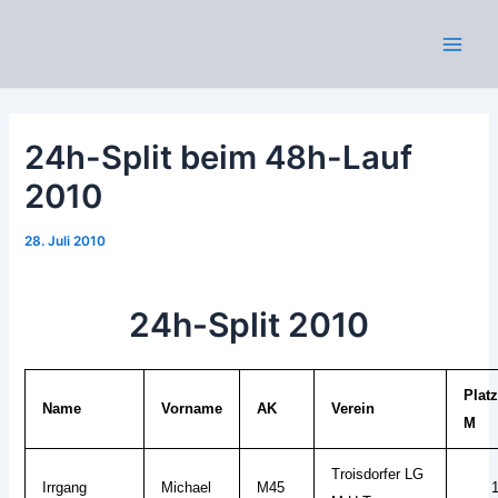
Zum
Inhalt
Main
springen
Men
24h-Split beim 48h-Lauf
2010
28. Juli 2010
24h-Split 2010
Plat
Name
Vorname
AK
Verein
M
Troisdorfer LG
Irrgang
Michael
M45