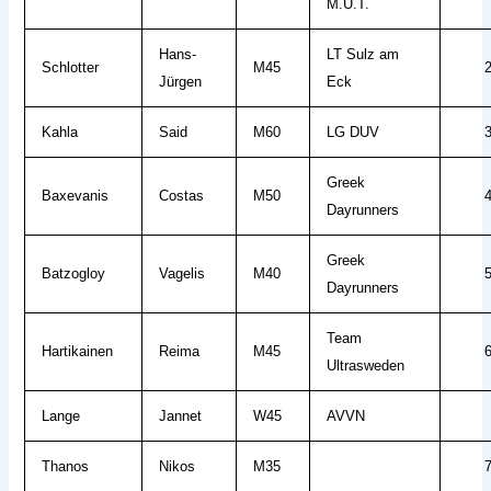
M.U.T.
Hans-
LT Sulz am
Schlotter
M45
Jürgen
Eck
Kahla
Said
M60
LG DUV
Greek
Baxevanis
Costas
M50
Dayrunners
Greek
Batzogloy
Vagelis
M40
Dayrunners
Team
Hartikainen
Reima
M45
Ultrasweden
Lange
Jannet
W45
AVVN
Thanos
Nikos
M35