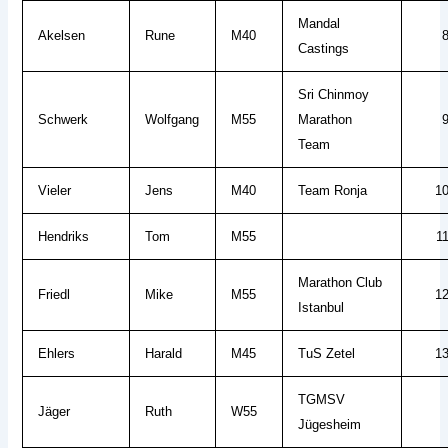
Mandal
Akelsen
Rune
M40
Castings
Sri Chinmoy
Schwerk
Wolfgang
M55
Marathon
Team
Vieler
Jens
M40
Team Ronja
1
Hendriks
Tom
M55
1
Marathon Club
Friedl
Mike
M55
1
Istanbul
Ehlers
Harald
M45
TuS Zetel
1
TGMSV
Jäger
Ruth
W55
Jügesheim