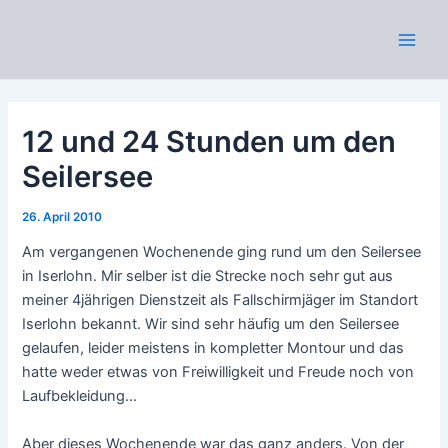
Zum
Inhalt
Main
springen
Men
12 und 24 Stunden um den
Seilersee
26. April 2010
Am vergangenen Wochenende ging rund um den Seilersee
in Iserlohn. Mir selber ist die Strecke noch sehr gut aus
meiner 4jährigen Dienstzeit als Fallschirmjäger im Standort
Iserlohn bekannt. Wir sind sehr häufig um den Seilersee
gelaufen, leider meistens in kompletter Montour und das
hatte weder etwas von Freiwilligkeit und Freude noch von
Laufbekleidung…
Aber dieses Wochenende war das ganz anders. Von der